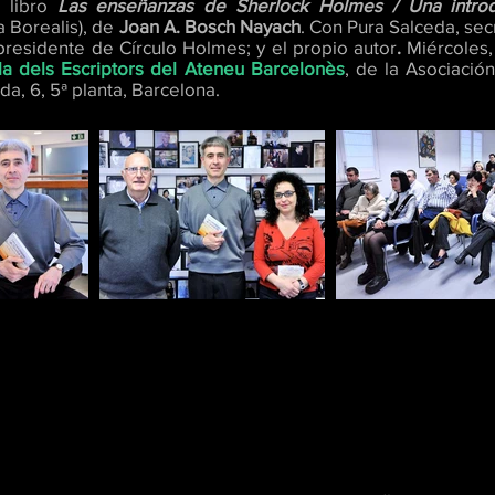
l libro
Las enseñanzas de Sherlock Holmes / Una introdu
 Borealis), de
Joan A. Bosch Nayach
. Con Pura Salceda, sec
presidente de Círculo Holmes; y el propio autor
.
Miércoles,
la dels Escriptors del Ateneu Barcelonès
, de la Asociació
da, 6, 5ª planta, Barcelona.