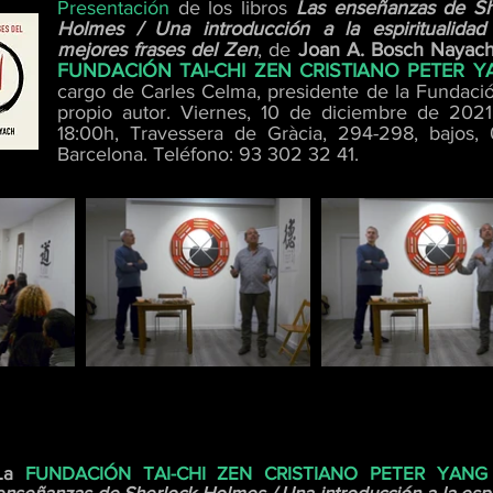
Presentación
de los libros
Las enseñanzas de Sh
Holmes / Una introducción a la espiritualidad
mejores frases del Zen
, de
Joan A. Bosch Nayac
FUNDACIÓN TAI-CHI ZEN CRISTIANO PETER 
cargo de Carles Celma, presidente de la Fundació
propio autor. Viernes, 10 de diciembre de 2021
18:00h, Travessera de Gràcia, 294-298, bajos,
Barcelona. Teléfono: 93 302 32 41.
La
FUNDACIÓN TAI-CHI ZEN CRISTIANO PETER YANG
enseñanzas de Sherlock Holmes / Una introducción a la espi