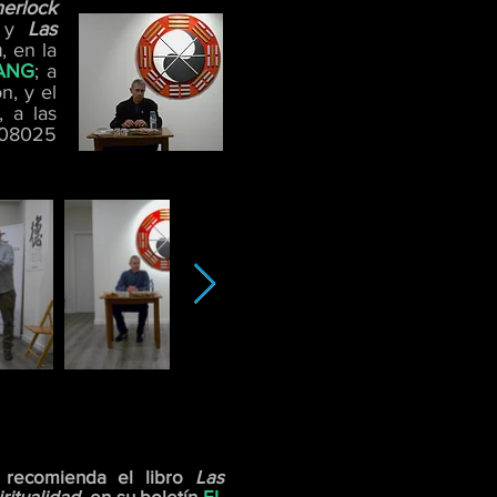
erlock
y
Las
h
, en la
YANG
; a
n, y el
, a las
 08025
recomienda el libro
Las
ritualidad
, en su boletín
EL