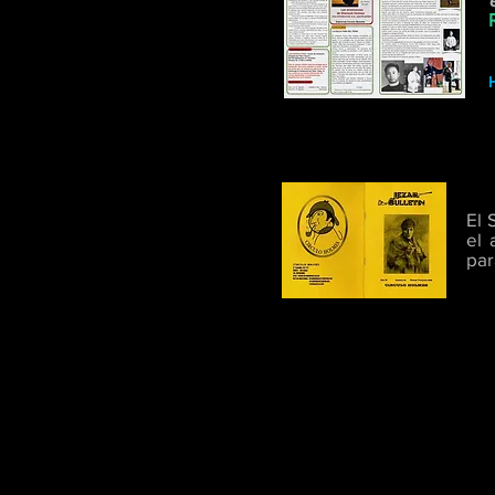
El 
el 
par