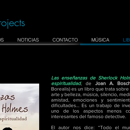
rojects
OS
NOTICIAS
CONTACTO
MÚSICA
LI
Las enseñanzas de Sherlock Holm
espiritualidad
, de
Joan A. Bosc
Borealis) es un libro que trata sobre
arte y belleza, música, silencio, med
amistad, emociones y sentimiento
dificultades… Es un trabajo de in
uno de los aspectos menos c
interesantes del famoso detective.
El autor nos dice: “Todo el mu