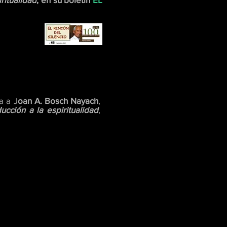
ta a J
oan A. Bosch Nayach
,
cción a la espiritualidad
,