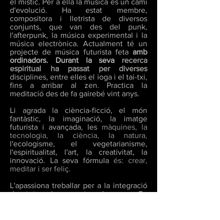
el místic. Per a ella la música és un camí
d'evolució. Ha estat membre,
compositora i lletrista de diversos
conjunts, que van des del
punk,
l'afterpunk, la música experimental i la
música electrònica. Actualment té un
projecte de música futurista feta
amb
ordinadors. Durant la seva
recerca
espiritual ha passat per diverses
disciplines, entre elles el ioga i el tai-txi,
fins a arribar al zen.
Practica la
meditació des de fa gairebé vint anys.
Li agrada la ciència-ficció, el món
fantàstic, la
imaginació, la imatge
futurista i avançada, les
màquines, la
tecnologia, la ciència, la natura,
l'ecologisme, el vegetarianisme,
l'espiritualitat,
l'art, la creativitat, la
innovació. La seva fórmula
és: crear,
meditar i ser feliç.
L'apassiona treballar per a la integració
de tots
els aspectes humans. En
aquests moments,
realitza un estudi
integratiu entre ciència, art i
espiritualitat
.