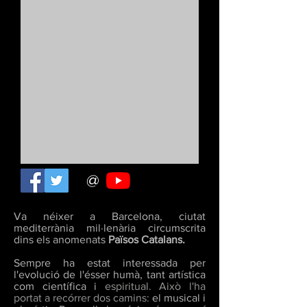
@
Va néixer a Barcelona, ciutat
mediterrània mil·lenària circumscrita
dins els anomenats
Països Catalans.
Sempre ha estat interessada per
l'evolució de
l'ésser humà, tant artística
com científica i
espiritual. Això l'ha
portat a recórrer dos camins:
el musical i