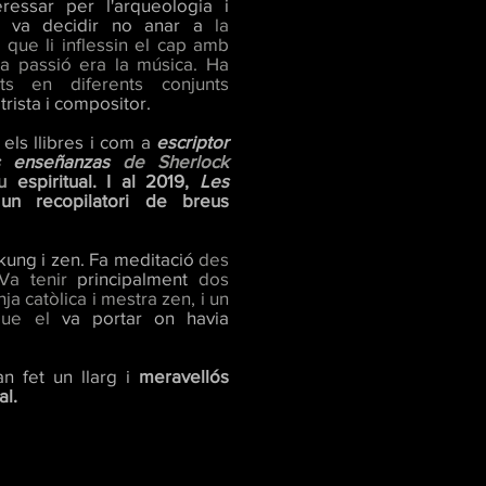
ressar per l'arqueologia
i
ent va decidir no anar a
la
 que li inflessin el
cap amb
ca passió era la música. Ha
ts
en diferents conjunts
trista i compositor.
els llibres i com a
escriptor
as enseñanzas
de Sherlock
au
espiritual. I al 2019,
Les
 un recopilatori de breus
-kung i zen. Fa
meditació
des
 Va tenir
principalment
dos
ja catòlica i
mestra zen, i un
que el
va portar on havia
an fet un llarg i
meravellós
al.