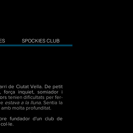
ES
SPOCKIES CLUB
rri de Ciutat Vella. De petit
, força inquiet,
somiador i
sors
tenien
dificultats per fer-
pre
estava a la lluna.
Sentia la
a amb molta profunditat.
bre fundador d'un club de
col·le.