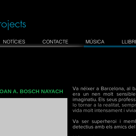
rojects
NOTÍCIES
CONTACTE
MÚSICA
LLIBR
Va néixer a Barcelona, al ba
OAN A. BOSCH NAYACH
era un nen molt sensible
imaginatiu. Els seus profes
lo tornar a la realitat, sem
vida molt intensament
i vivi
Va ser superheroi i mem
detectius amb els amics del 