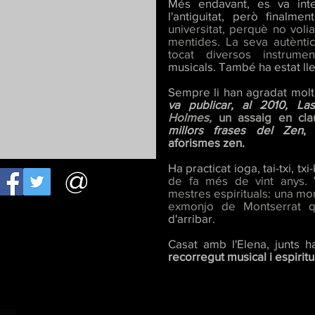
Més endavant, es va inte
l'antiguitat, però finalm
universitat, perquè no volia
mentides. La seva autènti
tocat diversos instrumen
musicals. També ha estat lle
Sempre li han agradat molt 
va publicar, al 2010, L
Holmes,
un assaig en cl
millors frases del Zen
,
aforismes zen.
Ha practicat ioga, tai-txi, txi
@
de fa més de vint anys.
mestres espirituals: una mon
exmonjo de Montserrat 
d'arribar.
Casat amb l'Elena, junts h
recorregut musical i espiritu